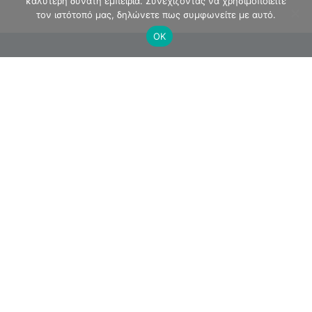
καλύτερη δυνατή εμπειρία. Συνεχίζοντας να χρησιμοποιείτε
τον ιστότοπό μας, δηλώνετε πως συμφωνείτε με αυτό.
ΟΚ
Διεύθυνση
28ης Οκτωβρίου 40
ΤΚ 60132 - Κατερίνη
Κτήριο Περιφερειακής Ενότητας Πιερίας
2ος όροφος
Τηλέφωνο
2-351-353-900
E-mail