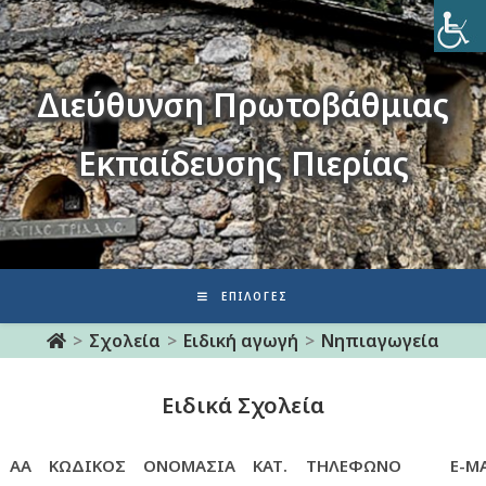
Διεύθυνση Πρωτοβάθμιας
Εκπαίδευσης Πιερίας
ΕΠΙΛΟΓΈΣ
>
Σχολεία
>
Ειδική αγωγή
>
Νηπιαγωγεία
Ειδικά Σχολεία
ΑΑ
ΚΩΔΙΚΟΣ
ΟΝΟΜΑΣΙΑ
ΚΑΤ.
ΤΗΛΕΦΩΝΟ
E-M