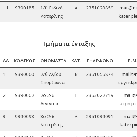
1
9390185
1/θ Ειδικό
Α
2351028859
mail@ni
Κατερίνης
kater.pie
Τμήματα ένταξης
ΑΑ
ΚΩΔΙΚΟΣ
ΟΝΟΜΑΣΙΑ
ΚΑΤ.
ΤΗΛΕΦΩΝΟ
E-M
1
9390060
2/θ Αγίου
Β
2351055874
mail@n
Σπυρίδωνα
spyrid.pi
2
9390002
2ο 2/θ
Γ
2353022719
mail@
Αιγινίου
aigin.pi
3
9390098
8ο 2/θ
Α
2351039091
mail@
Κατερίνης
kater.pi