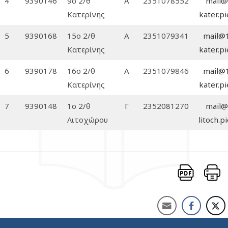
4
9390146
9ο 2/θ
Α
2351078552
mail@
Κατερίνης
kater.pi
5
9390168
15ο 2/θ
Α
2351079341
mail@
Κατερίνης
kater.pi
6
9390178
16ο 2/θ
Α
2351079846
mail@
Κατερίνης
kater.pi
7
9390148
1ο 2/θ
Γ
2352081270
mail@
Λιτοχώρου
litoch.pi