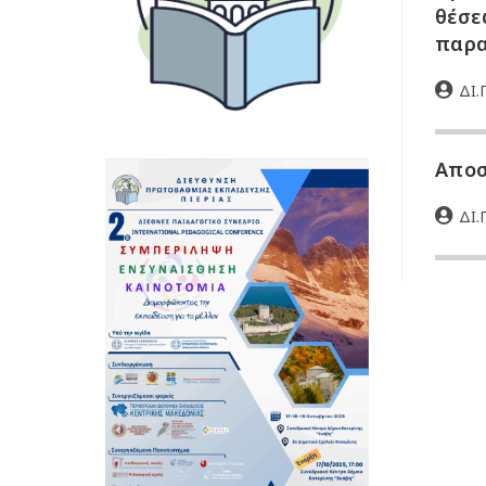
θέσε
παρα
ΔΙ.Π
Αποσ
ΔΙ.Π