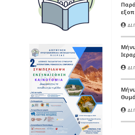
Παρά
εξοπ
ΔΙ.Π
Μήνυ
Ιερα
ΔΙ.Π
Μήνυ
Θυμά
ΔΙ.Π