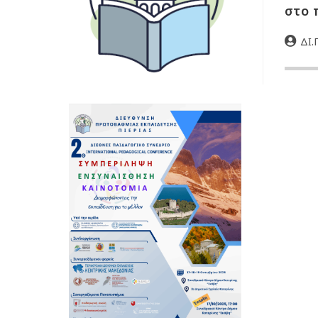
στο 
ΔΙ.Π