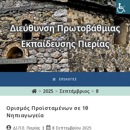
Διεύθυνση Πρωτοβάθμιας
Εκπαίδευσης Πιερίας
ΕΠΙΛΟΓΈΣ
>
2025
>
Σεπτέμβριος
>
8
Ορισμός Προϊσταμένων σε 1θ
Νηπιαγωγεία
ΔΙ.Π.Ε. Πιερίας
8 Σεπτεμβρίου 2025