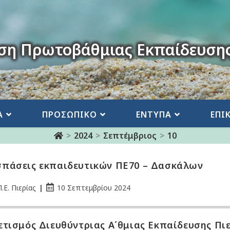
ση Πρωτοβάθμιας Εκπαίδευσης
Α
ΠΡΟΣΩΠΙΚΟ
ΕΝΤΥΠΑ
ΕΠΙ
>
2024
>
Σεπτέμβριος
>
10
πάσεις εκπαιδευτικών ΠΕ70 – Δασκάλων
.Ε. Πιερίας
10 Σεπτεμβρίου 2024
ετισμός Διευθύντριας Α΄θμιας Εκπαίδευσης Πι