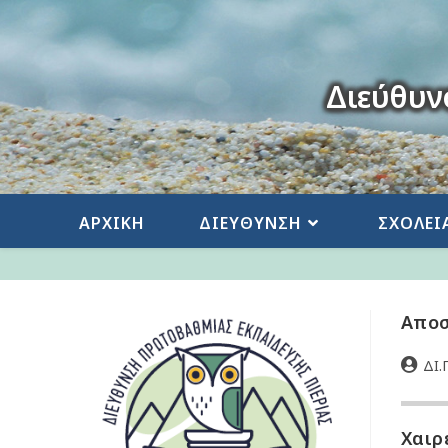
Διεύθυν
ΑΡΧΙΚΗ
ΔΙΕΥΘΥΝΣΗ
ΣΧΟΛΕΙ
Αποσ
ΔΙ.Π
Χαιρ