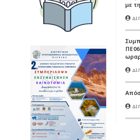
με τ
ΔΙ.Π
Συμπ
ΠΕ06
ωραρ
ΔΙ.Π
Απόσ
ΔΙ.Π