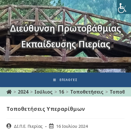
Διεύθυνση Πρωτοβάθμιας
Εκπαίδευσης Πιερίας
ΕΠΙΛΟΓΈΣ
>
2024
>
Ιούλιος
>
16
>
Τοποθετήσεις
>
Τοποθετ
Τοποθετήσεις Υπεραρίθμων
ΔΙ.Π.Ε. Πιερίας
16 Ιουλίου 2024