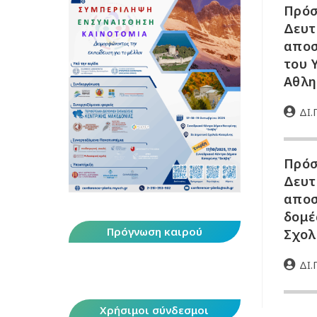
Πρόσ
Δευτ
αποσ
του 
Αθλη
ΔΙ.Π
Πρόσ
Δευτ
αποσ
δομέ
Πρόγνωση καιρού
Σχολ
ΔΙ.Π
Χρήσιμοι σύνδεσμοι