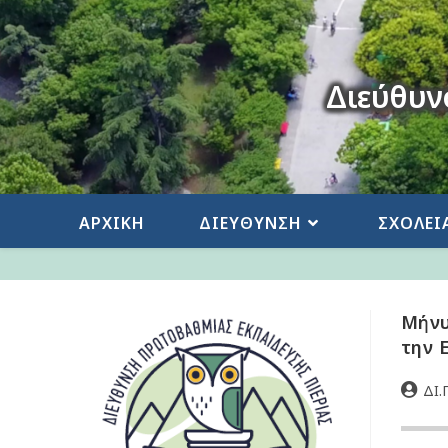
Διεύθυν
ΑΡΧΙΚΗ
ΔΙΕΥΘΥΝΣΗ
ΣΧΟΛΕΙ
Μήνυ
την 
ΔΙ.Π