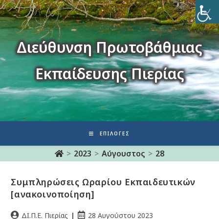
Διεύθυνση Πρωτοβάθμιας
Εκπαίδευσης Πιερίας
ΕΠΙΛΟΓΈΣ
>
2023
>
Αύγουστος
>
28
Συμπληρώσεις Ωραρίου Εκπαιδευτικών
[ανακοινοποίηση]
ΔΙ.Π.Ε. Πιερίας
28 Αυγούστου 2023