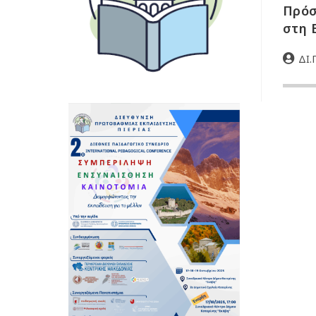
Πρόσ
στη 
ΔΙ.Π