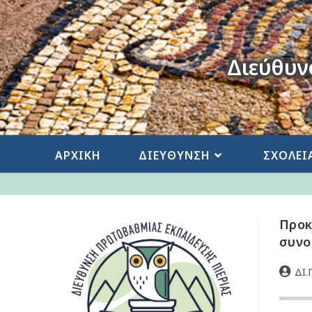
Διεύθυν
ΑΡΧΙΚΗ
ΔΙΕΥΘΥΝΣΗ
ΣΧΟΛΕΙ
Προκ
συνο
ΔΙ.Π