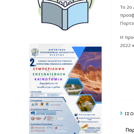
Το 2ο
προσφ
Πορτογ
Η προ
2022 κ
ΊΣΩ
Πα