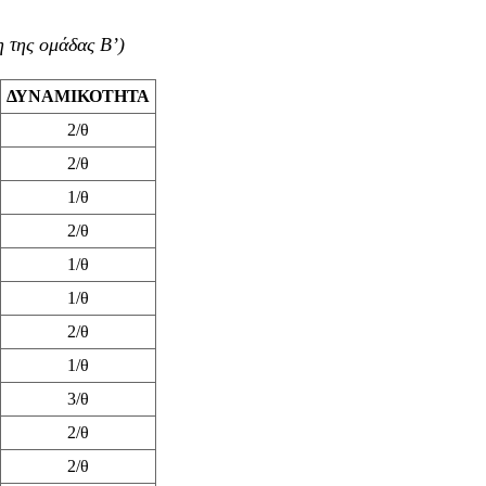
 της ομάδας Β’)
ΔΥΝΑΜΙΚΟΤΗΤΑ
2/θ
2/θ
1/θ
2/θ
1/θ
1/θ
2/θ
1/θ
3/θ
2/θ
2/θ