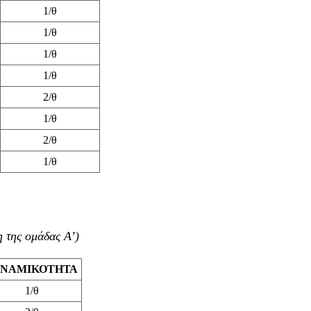
1/θ
1/θ
1/θ
1/θ
2/θ
1/θ
2/θ
1/θ
 της ομάδας Α’)
ΥΝΑΜΙΚΟΤΗΤΑ
1/θ