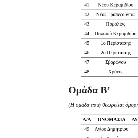
41
Νέου Κεραμιδίου
42
Νέας Τραπεζούντας
43
Παραλίας
44
Παλαιού Κεραμιδίου
45
1ο Περίστασης
46
2ο Περίστασης
47
Σβορώνου
48
Χράνης
Ομάδα Β’
(Η ομάδα αυτή θεωρείται όμορη
Α/Α
ΟΝΟΜΑΣΙΑ
Δ
49
Αγίου Δημητρίου