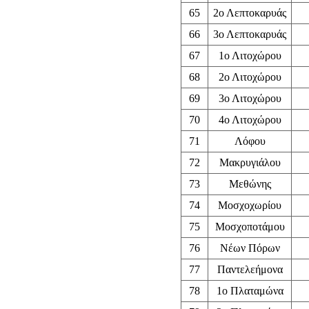
65
2ο Λεπτοκαρυάς
66
3ο Λεπτοκαρυάς
67
1ο Λιτοχώρου
68
2ο Λιτοχώρου
69
3ο Λιτοχώρου
70
4ο Λιτοχώρου
71
Λόφου
72
Μακρυγιάλου
73
Μεθώνης
74
Μοσχοχωρίου
75
Μοσχοποτάμου
76
Νέων Πόρων
77
Παντελεήμονα
78
1ο Πλαταμώνα