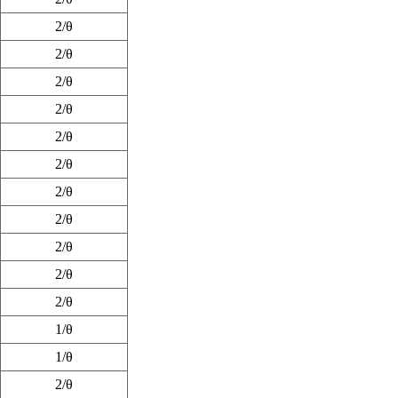
2/θ
2/θ
2/θ
2/θ
2/θ
2/θ
2/θ
2/θ
2/θ
2/θ
2/θ
1/θ
1/θ
2/θ