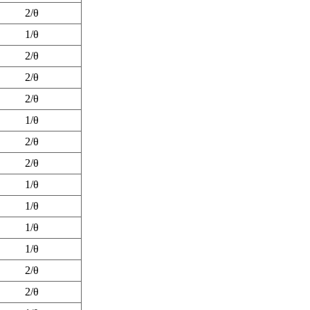
2/θ
1/θ
2/θ
2/θ
2/θ
1/θ
2/θ
2/θ
1/θ
1/θ
1/θ
1/θ
2/θ
2/θ