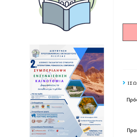
ΊΣΩ
Πρό
Προ