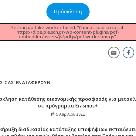
Πρόσκληση
Setting up fake worker failed: "Cannot load script at:
https://dipe.pie.sch.gr/wp-content/plugins/pdf-
embedder/assets/js/pdfjs/pdf.worker.min.js".
Σ ΣΑΣ ΕΝΔΙΑΦΈΡΟΥΝ
σκληση κατάθεσης οικονομικής προσφοράς για μετακί
σε πρόγραμμα Erasmus+
5 Απριλίου 2022
κήρυξη διαδικασίας κατάταξης υποψήφιων εκπαιδευτ
για πλήρωση κενών θέσεων θητείας στα Πρότυπα και