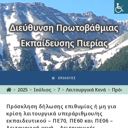
Διεύθυνση Πρωτοβάθμιας
Εκπαίδευσης Πιερίας
ΕΠΙΛΟΓΈΣ
>
2025
>
Ιούλιος
>
7
>
Λειτουργικά Κενά
>
Πρόσκλ
Πρόσκληση δήλωσης επιθυμίας ή μη για
κρίση λειτουργικά υπεράριθμου/ης
εκπαιδευτικού – ΠΕ70, ΠΕ60 και ΠΕ06 –
Λειτουργικά κενά – Λειτουργικές