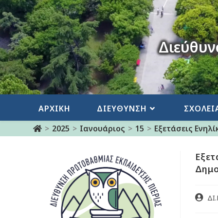
Διεύθυν
ΑΡΧΙΚΗ
ΔΙΕΥΘΥΝΣΗ
ΣΧΟΛΕΙ
>
2025
>
Ιανουάριος
>
15
>
Εξετάσεις Ενηλ
Eξετ
Δημο
ΔΙ.