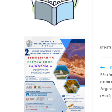
ΕΤΙΚΈΤΕ
Π
Eξετά
απόκτ
Δημοτ
(Δεκέ