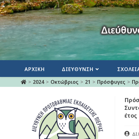
Διεύθυν
ΑΡΧΙΚΗ
ΔΙΕΥΘΥΝΣΗ
ΣΧΟΛΕΙ
>
2024
>
Οκτώβριος
>
21
>
Πρόσφυγες
>
Πρ
Πρόσ
Συντ
έτος
ΔΙ.