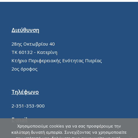
Διεύθυνση
28ης Οκτωβρίου 40
ΤΚ 60132 - Κατερίνη
Κτήριο Περιφερειακής Ενότητας Πιερίας
2ος όροφος
Τηλέφωνο
2-351-353-900
E-mail
Χρησιμοποιούμε cookies για να σας προσφέρουμε την
καλύτερη δυνατή εμπειρία. Συνεχίζοντας να χρησιμοποιείτε
mail@dipe.pie.sch.gr