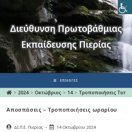
Διεύθυνση Πρωτοβάθμιας
Εκπαίδευσης Πιερίας
ΕΠΙΛΟΓΈΣ
>
2024
>
Οκτώβριος
>
14
>
Τροποποιήσεις Τοπο
Αποσπάσεις – Τροποποιήσεις ωραρίου
ΔΙ.Π.Ε. Πιερίας
14 Οκτωβρίου 2024