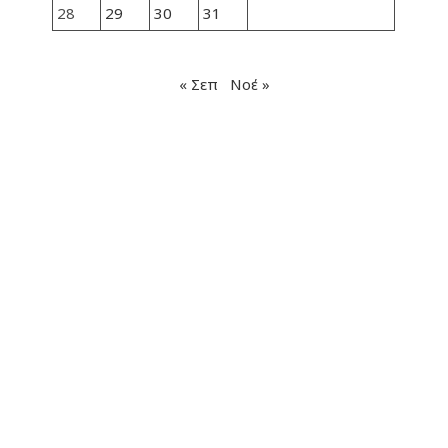
28
29
30
31
« Σεπ
Νοέ »