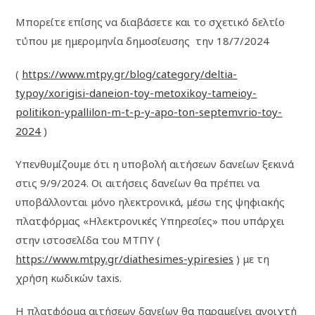
Μπορείτε επίσης να διαβάσετε και το σχετικό δελτίο
τύπου με ημερομηνία δημοσίευσης την 18/7/2024
(
https://www.mtpy.gr/blog/category/deltia-
typoy/xorigisi-daneion-toy-metoxikoy-tameioy-
politikon-ypallilon-m-t-p-y-apo-ton-septemvrio-toy-
2024
)
Υπενθυμίζουμε ότι η υποβολή αιτήσεων δανείων ξεκινά
στις 9/9/2024. Οι αιτήσεις δανείων θα πρέπει να
υποβάλλονται μόνο ηλεκτρονικά, μέσω της ψηφιακής
πλατφόρμας «Ηλεκτρονικές Υπηρεσίες» που υπάρχει
στην ιστοσελίδα του ΜΤΠΥ (
https://www.mtpy.gr/diathesimes-ypiresies
) με τη
χρήση κωδικών taxis.
Η πλατφόρμα αιτήσεων δανείων θα παραμείνει ανοιχτή