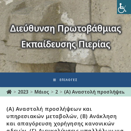
Διεύθυνση Πρωτοβάθμιας
Εκπαίδευσης Πιερίας
ΕΠΙΛΟΓΈΣ
>
2023
>
Μάιος
>
2
>
(Α) Αναστολή προσλήψεων κ
(Α) Αναστολή προσλήψεων και
υπηρεσιακών μεταβολών, (Β) Ανάκληση
και απαγόρευση χορήγησης κανονικών
αδειών, (Γ) Διευκολύνσεις υπαλλήλων για