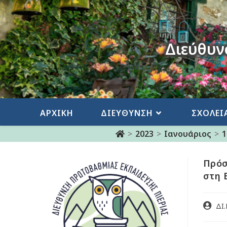
Διεύθυν
ΑΡΧΙΚΗ
ΔΙΕΥΘΥΝΣΗ
ΣΧΟΛΕΙ
>
2023
>
Ιανουάριος
>
1
Πρόσ
στη 
ΔΙ.