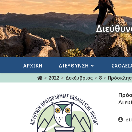
Διεύθυν
ΑΡΧΙΚΗ
ΔΙΕΥΘΥΝΣΗ
ΣΧΟΛΕΙ
>
2022
>
Δεκέμβριος
>
8
>
Πρόσκληση
Πρόσ
Διευ
ΔΙ.