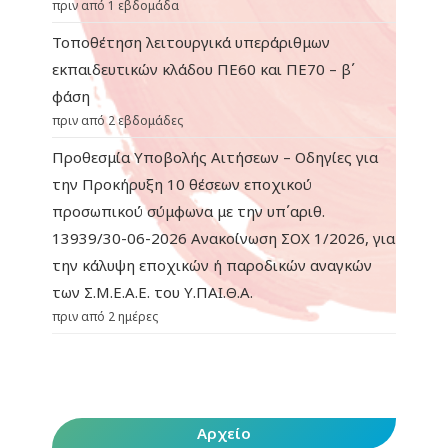
πριν από 1 εβδομάδα
Τοποθέτηση λειτουργικά υπεράριθμων
εκπαιδευτικών κλάδου ΠΕ60 και ΠΕ70 – β΄
φάση
πριν από 2 εβδομάδες
Προθεσμία Υποβολής Αιτήσεων – Οδηγίες για
την Προκήρυξη 10 θέσεων εποχικού
προσωπικού σύμφωνα με την υπ΄αριθ.
13939/30-06-2026 Ανακοίνωση ΣΟΧ 1/2026, για
την κάλυψη εποχικών ή παροδικών αναγκών
των Σ.Μ.Ε.Α.Ε. του Υ.ΠΑΙ.Θ.Α.
πριν από 2 ημέρες
Αρχείο