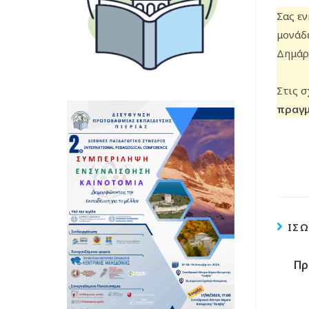
Σας ε
μονάδ
Δημάρ
Στις σ
πραγμ
ΊΣΩ
Πρ