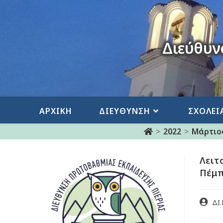
Διεύθυν
ΑΡΧΙΚΗ
ΔΙΕΥΘΥΝΣΗ
ΣΧΟΛΕΙ
>
2022
>
Μάρτιο
Λειτ
Πέμπ
ΔΙ.