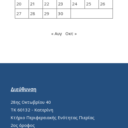
20
21
22
23
24
25
26
27
28
29
30
« Αυγ
Οκτ »
Διεύθυνση
28ης Οκτωβρίου 40
ΤΚ 60132 - Κατερίνη
Κτήριο Περιφερειακής Ενότητας Πιερίας
2ος όροφος